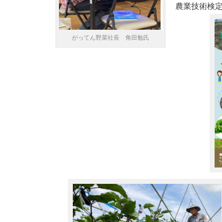
農業技術検
がってん野菜社長 角田勉氏