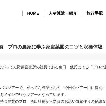
【ｳｪﾙﾈｽﾂｰﾘｽﾞﾑ】12/2（土）群馬・前
HOME
人材派遣・紹介
旅行手配
）群馬・前橋 プロの農家に学ぶ家庭菜園のコツと収穫体
農家でがってん野菜直売所の社長である角田 勉氏による「プロ
バスツアーで、がってん野菜さんの「今回のツアー用に特別に
をメインで行うツアーとなっています。
持つ農業のプロ 角田社長から野菜のお話や野菜作りの秘訣な