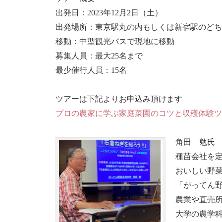
出発日：2023年12月2日（土）
出発場所：東京駅丸の内もしくは新宿駅のどち
移動：中型観光バスで現地に移動
募集人員：最大25名まで
最少催行人員：15名
ツアーは下記よりお申込み頂けます
プロの農家に学ぶ家庭菜園のコツと収穫体験ツ
角田 勉氏
種苗会社を
おいしい野
「がってん
農業や直売
大学の農学科