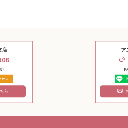
支店
ア
106
61
F
ちら