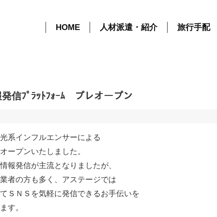
【地域貢献】ｲﾝﾌﾙｴﾝｻｰによる地域情報発信ﾌﾟﾗｯﾄﾌｫｰﾑ プレオープン | コラ
HOME
人材派遣・紹介
旅行手配
発信ﾌﾟﾗｯﾄﾌｫｰﾑ プレオープン
光系インフルエンサーによる
オープンいたしました。
情報発信が主流となりましたが、
業者の方も多く、アステージでは
てＳＮＳを気軽に発信できるお手伝いを
ます。