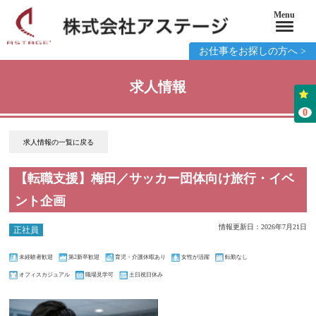
Menu
お仕事をお探しの方へ >
求人情報
0
求人情報の一覧に戻る
【転職支援】梅田／サッカー団体向け旅行・イベ
ント企画
情報更新日：2026年7月21日
正社員
未経験者歓迎
第2新卒歓迎
育児・介護休暇あり
女性が活躍
転勤なし
オフィスカジュアル
職場見学可
土日祝日休み