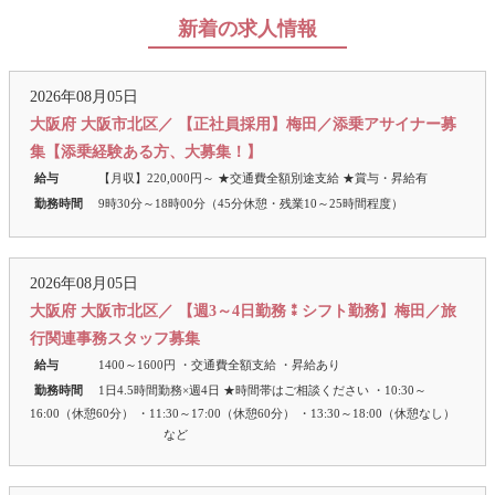
新着の求人情報
2026年08月05日
大阪府 大阪市北区／ 【正社員採用】梅田／添乗アサイナー募
集【添乗経験ある方、大募集！】
給与
【月収】220,000円～ ★交通費全額別途支給 ★賞与・昇給有
勤務時間
9時30分～18時00分（45分休憩・残業10～25時間程度）
2026年08月05日
大阪府 大阪市北区／ 【週3～4日勤務⁑シフト勤務】梅田／旅
行関連事務スタッフ募集
給与
1400～1600円 ・交通費全額支給 ・昇給あり
勤務時間
1日4.5時間勤務×週4日 ★時間帯はご相談ください ・10:30～
16:00（休憩60分） ・11:30～17:00（休憩60分） ・13:30～18:00（休憩なし）
など