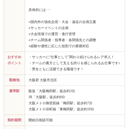
具体的には･･･
○国内外の強化合宿・大会・遠征の企画立案
○サッカーイベントの企画
○大会現場での運営・進行管理
○チーム関係者・指導者・各関係先との調整
○経験や適性に応じた役割での業務対応
おすすめ
・サッカーに“仕事として”関わり続けられるレア求人！
ポイント
・チームの裏方として支える誇りを感じられるお仕事です♪
・男女ともに活躍できる職場です！
勤務地
大阪府 大阪市北区
最寄駅
阪急「大阪梅田駅」徒歩約3分
JR「大阪駅」徒歩約8分
大阪メトロ御堂筋線「梅田駅」徒歩約7分
大阪メトロ谷町線「東梅田駅」徒歩約10分
契約期間
開始日相談可能