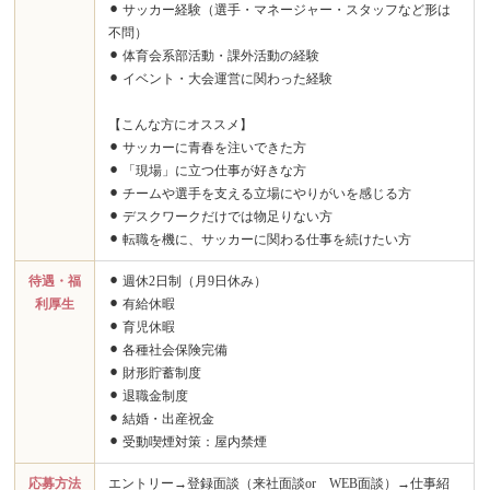
⚫︎ サッカー経験（選手・マネージャー・スタッフなど形は
不問）
⚫︎ 体育会系部活動・課外活動の経験
⚫︎ イベント・大会運営に関わった経験
【こんな方にオススメ】
⚫︎ サッカーに青春を注いできた方
⚫︎ 「現場」に立つ仕事が好きな方
⚫︎ チームや選手を支える立場にやりがいを感じる方
⚫︎ デスクワークだけでは物足りない方
⚫︎ 転職を機に、サッカーに関わる仕事を続けたい方
待遇・福
⚫︎ 週休2日制（月9日休み）
利厚生
⚫︎ 有給休暇
⚫︎ 育児休暇
⚫︎ 各種社会保険完備
⚫︎ 財形貯蓄制度
⚫︎ 退職金制度
⚫︎ 結婚・出産祝金
⚫︎ 受動喫煙対策：屋内禁煙
応募方法
エントリー→登録面談（来社面談or WEB面談）→仕事紹