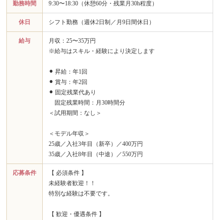
勤務時間
9:30〜18:30（休憩60分・残業月30h程度）
休日
シフト勤務（週休2日制／月9日間休日）
給与
月収：25〜35万円
※給与はスキル・経験により決定します
⚫︎ 昇給：年1回
⚫︎ 賞与：年2回
⚫︎ 固定残業代あり
固定残業時間：月30時間分
＜試用期間：なし＞
＜モデル年収＞
25歳／入社3年目（新卒）／400万円
35歳／入社8年目（中途）／550万円
応募条件
【 必須条件 】
未経験者歓迎！！
特別な経験は不要です。
【 歓迎・優遇条件 】