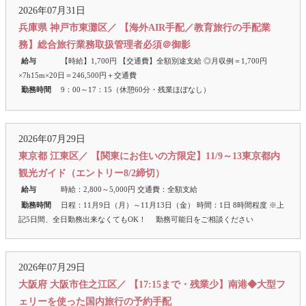
2026年07月31日
兵庫県 神戸市東灘区／ 【海外AIR手配／教育旅行の手配業
務】総合旅行業務取扱管理者必須＠御影
給与
【時給】1,700円 【交通費】全額別途支給 ◎月収例＝1,700円
×7h15m×20日＝246,500円＋交通費
勤務時間
9：00～17：15（休憩60分・残業ほぼなし）
2026年07月29日
東京都 江東区／ 【関東にお住いの方限定】11/9～13東京都内
観光ガイド（エントリー8/2締切）
給与
時給：2,800～5,000円 交通費：全額支給
勤務時間
日程：11月9日（月）～11月13日（金） 時間：1日 8時間程度 ※上
記5日間、全日勤務出来なくてもOK！ 勤務可能日をご相談ください
2026年07月29日
大阪府 大阪市住之江区／ 【17:15まで・残業少】南港◆大型フ
ェリーを使った国内旅行の予約手配