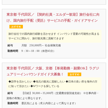
東京都 千代田区／ 【契約社員・エルダー歓迎】旅行会社に向
け、国内旅行手配（受託）サービスの手配・ガイドアサイン
おすすめ
旅行会社での国内旅行経験を活かせます インバウンド需要の可能性が高まる
サービスに関わり、旅行観光業に貢献できます
給与
月額 250,000円～ 社会保険完備
勤務時間
9：30～18：00（休憩45分）
東京都 千代田区／ 大阪、京都 【単発勤務・副業OK】ラグジ
ュアリーインバウンドガイド大募集！
おすすめ
◆語学を活かしたい ◆地元の観光に貢献したい ◆日本の良い所を海外の方
に知って頂きたい ◆Wワークを探している
給与
【日給】30,000～35,000円（交通費全額別途支給） ※仕事内容・
資格の有無により異なります。
勤務時間
委託先による（求人内容によって異なります）