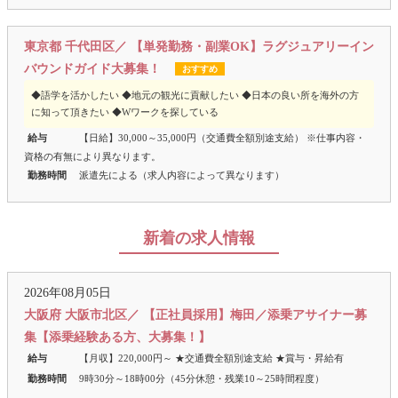
東京都 千代田区／ 【単発勤務・副業OK】ラグジュアリーイン
バウンドガイド大募集！
おすすめ
◆語学を活かしたい ◆地元の観光に貢献したい ◆日本の良い所を海外の方
に知って頂きたい ◆Wワークを探している
給与
【日給】30,000～35,000円（交通費全額別途支給） ※仕事内容・
資格の有無により異なります。
勤務時間
派遣先による（求人内容によって異なります）
新着の求人情報
2026年08月05日
大阪府 大阪市北区／ 【正社員採用】梅田／添乗アサイナー募
集【添乗経験ある方、大募集！】
給与
【月収】220,000円～ ★交通費全額別途支給 ★賞与・昇給有
勤務時間
9時30分～18時00分（45分休憩・残業10～25時間程度）