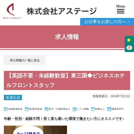
Menu
お仕事をお探しの方へ >
求人情報
0
求人情報の一覧に戻る
【英語不要・未経験歓迎】東三国◆ビジネスホテ
ルフロントスタッフ
情報更新日：2026年7月21日
派遣社員
未経験者歓迎
第2新卒歓迎
育児・介護休暇あり
シフト勤務
転勤なし
職場見学可
年齢・性別・経験不問！長く落ち着いた環境で働きたい方にオススメです♪