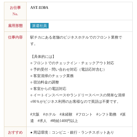
お仕事
AST-1130A
No.
雇用形態
派遣社員
仕事内容
駅チカにある老舗のビジネスホテルでのフロント業務で
す。
【具体的には】
○ フロントでのチェックイン・チェックアウト対応
○ 予約受付・問い合わせ対応（電話応対含む）
○ 客室清掃のチェック業務
○ 宿泊料金の調整
○ 客室からの電話対応
○ イートインスペースやランドリースペースの簡単な清掃
○90％がビジネス利用のお客様なので英語は不要です。
#大阪 #ホテル #未経験 #フロント #シフト勤務 #派
遣 #求人 #時給1400円以上
おすすめ
● 周辺環境：コンビニ・銀行・ランチスポットあり