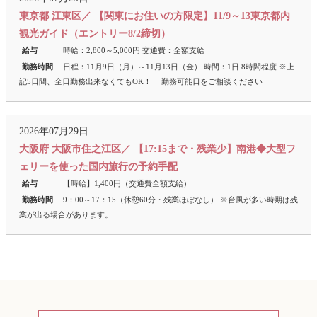
東京都 江東区／ 【関東にお住いの方限定】11/9～13東京都内
観光ガイド（エントリー8/2締切）
給与
時給：2,800～5,000円 交通費：全額支給
勤務時間
日程：11月9日（月）～11月13日（金） 時間：1日 8時間程度 ※上
記5日間、全日勤務出来なくてもOK！ 勤務可能日をご相談ください
2026年07月29日
大阪府 大阪市住之江区／ 【17:15まで・残業少】南港◆大型フ
ェリーを使った国内旅行の予約手配
給与
【時給】1,400円（交通費全額支給）
勤務時間
9：00～17：15（休憩60分・残業ほぼなし） ※台風が多い時期は残
業が出る場合があります。