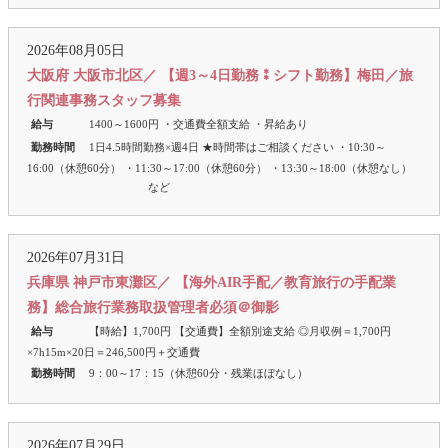
2026年08月05日
大阪府 大阪市北区／ 【週3～4日勤務⁑シフト勤務】梅田／旅
行関連事務スタッフ募集
給与
1400～1600円 ・交通費全額支給 ・昇給あり
勤務時間
1日4.5時間勤務×週4日 ★時間帯はご相談ください ・10:30～
16:00（休憩60分） ・11:30～17:00（休憩60分） ・13:30～18:00（休憩なし）
など
2026年07月31日
兵庫県 神戸市東灘区／ 【海外AIR手配／教育旅行の手配業
務】総合旅行業務取扱管理者必須＠御影
給与
【時給】1,700円 【交通費】全額別途支給 ◎月収例＝1,700円
×7h15m×20日＝246,500円＋交通費
勤務時間
9：00～17：15（休憩60分・残業ほぼなし）
2026年07月29日