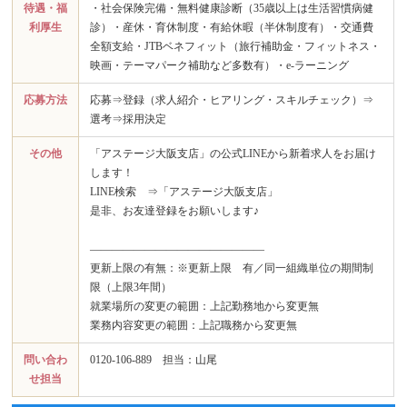
待遇・福
・社会保険完備・無料健康診断（35歳以上は生活習慣病健
利厚生
診）・産休・育休制度・有給休暇（半休制度有）・交通費
全額支給・JTBベネフィット（旅行補助金・フィットネス・
映画・テーマパーク補助など多数有）・e-ラーニング
応募方法
応募⇒登録（求人紹介・ヒアリング・スキルチェック）⇒
選考⇒採用決定
その他
「アステージ大阪支店」の公式LINEから新着求人をお届け
します！
LINE検索 ⇒「アステージ大阪支店」
是非、お友達登録をお願いします♪
――――――――――――――――
更新上限の有無：※更新上限 有／同一組織単位の期間制
限（上限3年間）
就業場所の変更の範囲：上記勤務地から変更無
業務内容変更の範囲：上記職務から変更無
問い合わ
0120-106-889 担当：山尾
せ担当