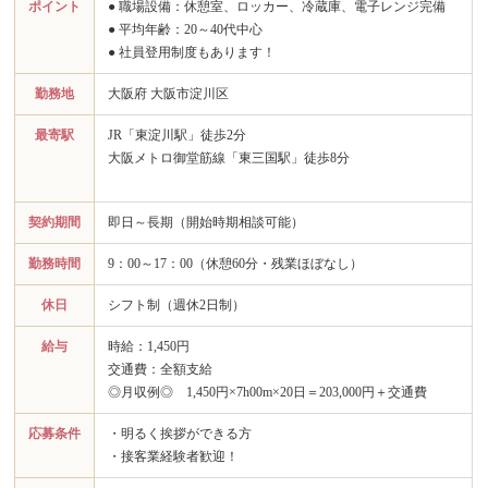
ポイント
● 職場設備：休憩室、ロッカー、冷蔵庫、電子レンジ完備
● 平均年齢：20～40代中心
● 社員登用制度もあります！
勤務地
大阪府 大阪市淀川区
最寄駅
JR「東淀川駅」徒歩2分
大阪メトロ御堂筋線「東三国駅」徒歩8分
契約期間
即日～長期（開始時期相談可能）
勤務時間
9：00～17：00（休憩60分・残業ほぼなし）
休日
シフト制（週休2日制）
給与
時給：1,450円
交通費：全額支給
◎月収例◎ 1,450円×7h00m×20日＝203,000円＋交通費
応募条件
・明るく挨拶ができる方
・接客業経験者歓迎！