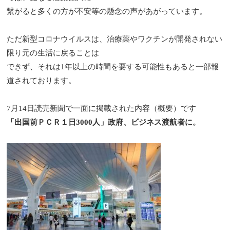
繋がると多くの方が不安等の懸念の声があがっています。
ただ新型コロナウイルスは、治療薬やワクチンが開発されない
限り元の生活に戻ることは
できず、それは
1
年以上の時間を要する可能性もあると一部報
道されております。
7
月
14
日読売新聞で一面に掲載された内容（概要）です
「出国前ＰＣＲ１日
3000
人」政府、ビジネス渡航者に。