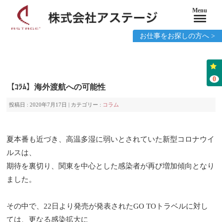
Menu
お仕事をお探しの方へ >
0
【ｺﾗﾑ】海外渡航への可能性
投稿日 : 2020年7月17日 | カテゴリー :
コラム
夏本番も近づき、高温多湿に弱いとされていた新型コロナウイ
ルスは、
期待を裏切り、関東を中心とした感染者が再び増加傾向となり
ました。
その中で、
22
日より発売が発表された
GO TO
トラベルに対し
ては、更なる感染拡大に