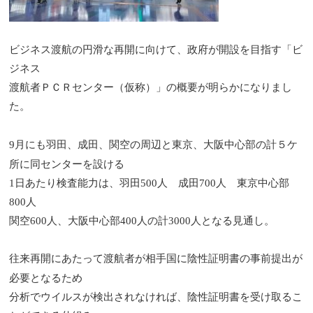
ビジネス渡航の円滑な再開に向けて、政府が開設を目指す「ビ
ジネス
渡航者ＰＣＲセンター（仮称）」の概要が明らかになりまし
た。
阪中心部の計５ケ
9
月にも羽田、成田、関空の周辺と東京、大
所に同センターを設ける
1
日あたり検査能力は、羽田
500
人 成田
700
人 東京中心部
800
人
関空
600
人、大阪中心部
400
人の計
3000
人となる見通し。
往来再開にあたって渡航者が相手国に陰性証明書の事前提出が
なるため
必要と
分析でウイルスが検出されなければ、陰性証明書を受け取るこ